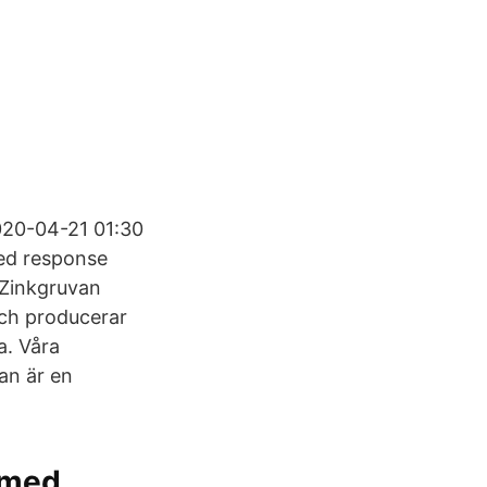
020-04-21 01:30
ted response
 Zinkgruvan
och producerar
a. Våra
an är en
l med