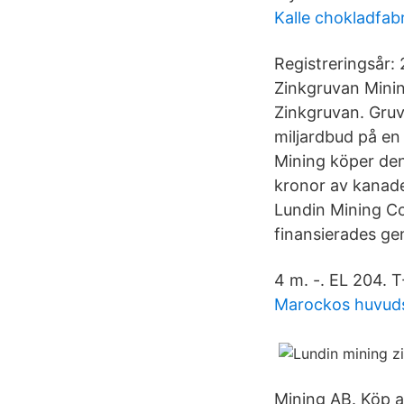
Kalle chokladfabr
Registreringsår:
Zinkgruvan Minin
Zinkgruvan. Gruvf
miljardbud på en
Mining köper den
kronor av kanad
Lundin Mining Co
finansierades ge
4 m. -. EL 204
Marockos huvuds
Mining AB. Köp ak