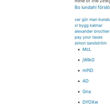
mine of the Zink
Bo lundahl försl
var gör man kuns
xl bygg kalmar
alexander brochier
pay your taxes
simon sandström
McL
jWlkG
mPiD
AD
Gna
DYOXw