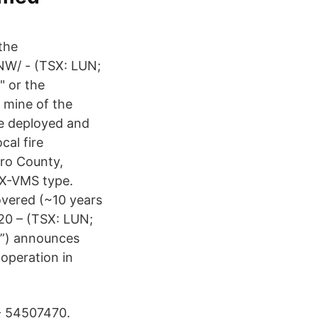
the
CNW/ - (TSX: LUN;
" or the
 mine of the
e deployed and
cal fire
bro County,
X-VMS type.
covered (~10 years
20 – (TSX: LUN;
g”) announces
 operation in
- 54507470.