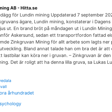
ing AB - Hitta.se
ldägg för Lundin mining Uppdaterad 7 september 202
gruvans ägare, Lundin mining, konstaterar i Dagens I
ljus ut. En brand bröt på måndagen ut i Lundin Minin
nför Askersund, sedan ett transportfordon fattad el
mde Zinkgruvan Mining för allt arbete som lagts ner p
 utveckling. Bland annat talade han om bra det är att 
t lastbilar kan köra ner i gruvan. – Zinkgruvan är d
ng. Det är roligt att ha denna lilla gruva, sa Lukas L
vedala
vall
tora århundradet
psychology