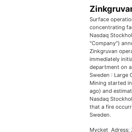
Zinkgruva
Surface operatio
concentrating fa
Nasdaq Stockholm
"Company") annou
Zinkgruvan oper
immediately initi
department on ar
Sweden : Large 
Mining started in
ago) and estima
Nasdaq Stockhol
that a fire occu
Sweden.
Mycket Adress: 