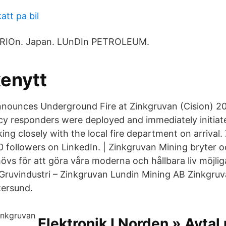
att pa bil
ETRIOn. Japan. LUnDIn PETROLEUM.
enytt
nnounces Underground Fire at Zinkgruvan (Cision) 2
y responders were deployed and immediately initia
ng closely with the local fire department on arrival.
0 followers on LinkedIn. | Zinkgruvan Mining bryter 
övs för att göra våra moderna och hållbara liv möjlig
 Gruvindustri – Zinkgruvan Lundin Mining AB Zinkgruv
kersund.
Elektronik I Norden » Avta