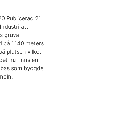
0 Publicerad 21
ndustri att
gs gruva
d på 1.140 meters
å platsen vilket
det nu finns en
en bas som byggde
undin.