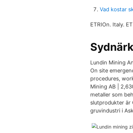
Vad kostar sk
ETRIOn. Italy. 
Sydnärk
Lundin Mining A
On site emergenc
procedures, worki
Mining AB | 2,63
metaller som beh
slutprodukter är
gruvindustri i As