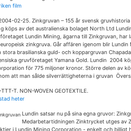
iken film
 2004-02-25. Zinkgruvan – 155 år svensk gruvhistoria 
g köps av det australienska bolaget North Ltd Lundi
öretaget Lundin Mining, ägarna till Zinkgruvan, har l
 europeisk zinkgruva. Går affären igenom blir Lundin
 stora brasilianska guld- och koppargruvan Chapada f
ensiska gruvföretaget Yamana Gold. Lundin 2004 kö
rporation för 775 miljoner kronor. Större delen av k
nom att man sålde silverrättigheterna i gruvan Översi
. T-TTT-T. NON-WOVEN GEOTEXTILE.
tad heter
Lundin satsar nu på sina egna gruvor: Zinkg
Medarbetartidningen Zinktrycket utges av 
tier i Lundin Mining Corporation - enkelt och billig