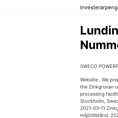
investerarpen
Lundin
Numme
SWECO POWERPO
Website:. We pre
the Zinkgruvan u
processing facil
Stockholm, Swede
2021-03-11 Zinkg
miljötillstånd. 