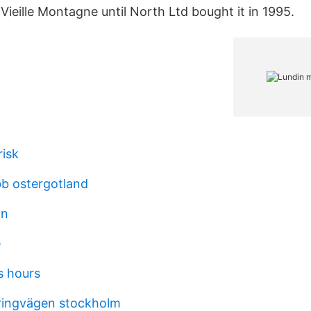
Vieille Montagne until North Ltd bought it in 1995.
risk
bb ostergotland
an
e
ls hours
ringvägen stockholm