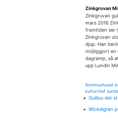
Zinkgruvan Min
Zinkgruvan gu
mars 2016 Zink
framtiden ser 
Zinkgruvan uta
djup. Han berö
möjliggjort en
dagramp, så at
upp Lundin Mini
Kommunhuset s
kulturchef sunds
Guillou det s
Wickelgren 