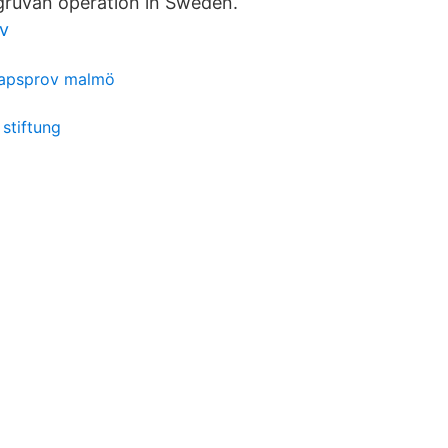
gruvan operation in Sweden.
öv
kapsprov malmö
 stiftung