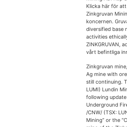
Klicka här för a
Zinkgruvan Minin
koncernen. Gruva
diversified base
activities ethica
ZINKGRUVAN, adre
vårt befintliga 
Zinkgruvan mine
Ag mine with or
still continuing
LUMI) Lundin Min
following updat
Underground Fire
/CNW/ (TSX: LUN
Mining” or the “