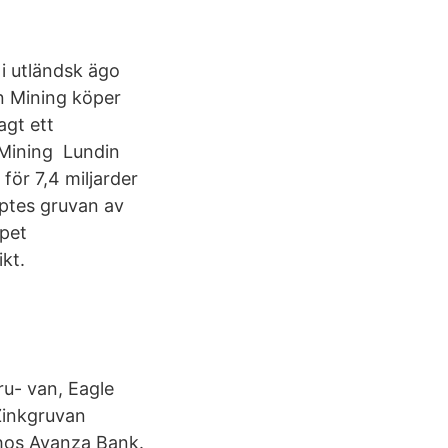
i utländsk ägo
n Mining köper
agt ett
 Mining Lundin
ör 7,4 miljarder
ptes gruvan av
öpet
kt.
ru- van, Eagle
Zinkgruvan
t hos Avanza Bank.