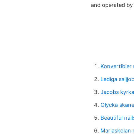
and operated by 
Konvertibler 
Lediga saljjo
Jacobs kyrk
Olycka skan
Beautiful nai
Mariaskolan 