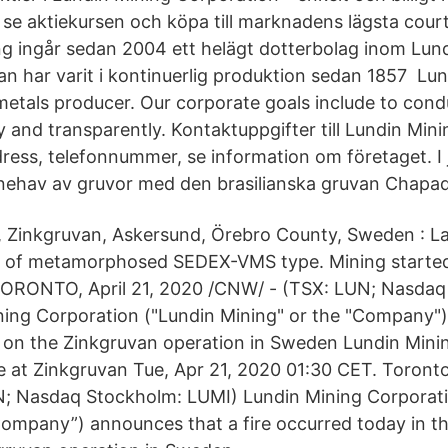
tt se aktiekursen och köpa till marknadens lägsta cou
g ingår sedan 2004 ett helägt dotterbolag inom Lun
n har varit i kontinuerlig produktion sedan 1857 Lun
 metals producer. Our corporate goals include to cond
lly and transparently. Kontaktuppgifter till Lundin Min
ss, telefonnummer, se information om företaget. I ju
innehav av gruvor med den brasilianska gruvan Chapa
, Zinkgruvan, Askersund, Örebro County, Sweden : L
e of metamorphosed SEDEX-VMS type. Mining started 
. TORONTO, April 21, 2020 /CNW/ - (TSX: LUN; Nasda
ing Corporation ("Lundin Mining" or the "Company")
e on the Zinkgruvan operation in Sweden Lundin Min
 at Zinkgruvan Tue, Apr 21, 2020 01:30 CET. Toronto
; Nasdaq Stockholm: LUMI) Lundin Mining Corporati
Company”) announces that a fire occurred today in 