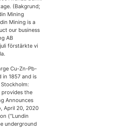
rtage. (Bakgrund;
din Mining
din Mining is a
uct our business
ing AB
li förstärkte vi
da.
arge Cu-Zn-Pb-
in 1857 and is
q Stockholm:
 provides the
ing Announces
, April 20, 2020
on (“Lundin
the underground