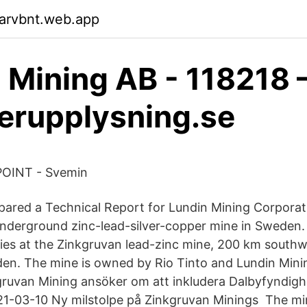
garvbnt.web.app
 Mining AB - 118218
rupplysning.se
INT - Svemin
pared a Technical Report for Lundin Mining Corporat
nderground zinc-lead-silver-copper mine in Sweden.
ities at the Zinkgruvan lead-zinc mine, 200 km southw
n. The mine is owned by Rio Tinto and Lundin Mini
ruvan Mining ansöker om att inkludera Dalbyfyndigh
2021-03-10 Ny milstolpe på Zinkgruvan Minings The 